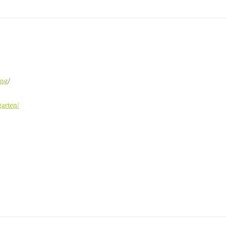
ung
/
arten/