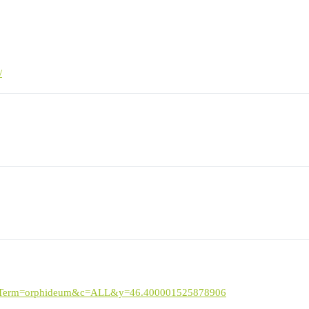
/
earchTerm=orphideum&c=ALL&y=46.400001525878906