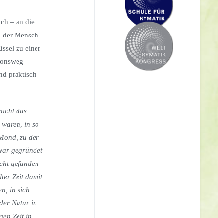
ich – an die
h der Mensch
ssel zu einer
tionsweg
nd praktisch
nicht das
 waren, in so
Mond, zu der
 war gegründet
cht gefunden
er Zeit damit
n, in sich
der Natur in
gen Zeit in