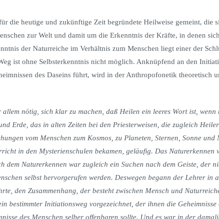
ür die heutige und zukünftige Zeit begründete Heilweise gemeint, die s
nschen zur Welt und damit um die Erkenntnis der Kräfte, in denen sic
ntnis der Naturreiche im Verhältnis zum Menschen liegt einer der Schlü
 ist ohne Selbsterkenntnis nicht möglich. Anknüpfend an den Initia
heimnissen des Daseins führt, wird in der Anthropofonetik theoretisch u
r allem nötig, sich klar zu machen, daß Heilen ein leeres Wort ist, wenn 
d Erde, das in alten Zeiten bei den Priesterweisen, die zugleich Heiler
ziehungen vom Menschen zum Kosmos, zu Planeten, Sternen, Sonne und 
erricht in den Mysterienschulen bekamen, geläufig. Das Naturerkennen
h dem Naturerkennen war zugleich ein Suchen nach dem Geiste, der ni
chen selbst hervorgerufen werden. Deswegen begann der Lehrer in alt
führte, den Zusammenhang, der besteht zwischen Mensch und Naturreiche
n bestimmter Initiationsweg vorgezeichnet, der ihnen die Geheimnisse 
nisse des Menschen selber offenbaren sollte. Und es war in der damali