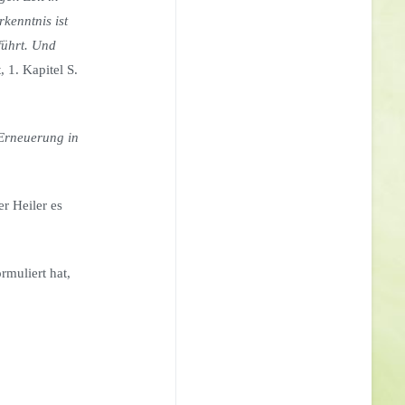
kenntnis ist
führt. Und
 1. Kapitel S.
 Erneuerung in
r Heiler es
muliert hat,