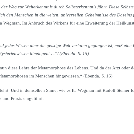
r Weg zur Welterkenntnis durch Selbsterkenntnis führt. Diese Selbster
ßlich den Menschen in die weiten, universellen Geheimnisse des Daseins 
ta Wegman, Im Anbruch des Wirkens für eine Erweiterung der Heilkunst,
und jedes Wissen über die geistige Welt verloren gegangen ist, muß eine
Mysterienwissen hineingeht….“/ (Ebenda, S. 15)
t nun diese Lehre der Metamorphose des Lebens. Und da der Arzt oder de
ge Metamorphosen im Menschen hingewiesen.“ (Ebenda, S. 16)
hrt. Und in demselben Sinne, wie es Ita Wegman mit Rudolf Steiner for
e und Praxis eingeführt.